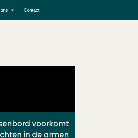
 ons
Contact
senbord voorkomt
achten in de armen