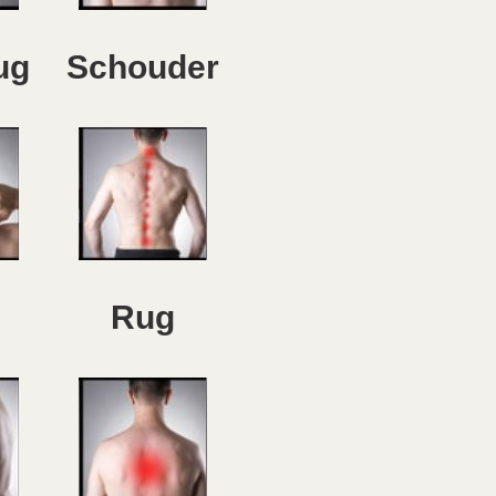
ug
Schouder
Rug