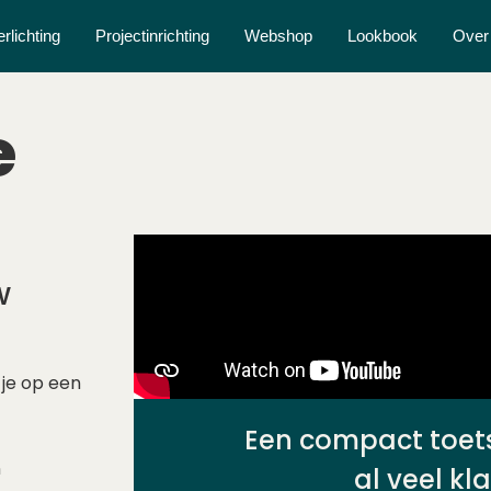
erlichting
Projectinrichting
Webshop
Lookbook
Over
e
w
 je op een
Een compact toet
n
al veel kl