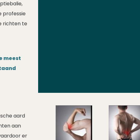
tiebalie,
e professie
e richten te
de meest
staand
ische aard
achten aan
waardoor er