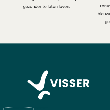
terug
gezonder te laten leven.
blauwd
ge