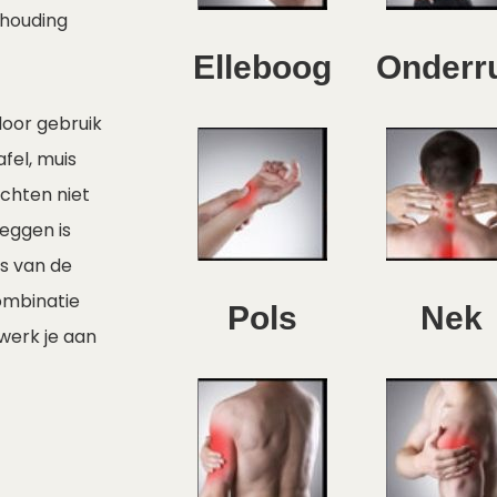
 houding
Elleboog
Onderr
door gebruik
fel, muis
achten niet
eggen is
s van de
combinatie
Pols
Nek
 werk je aan