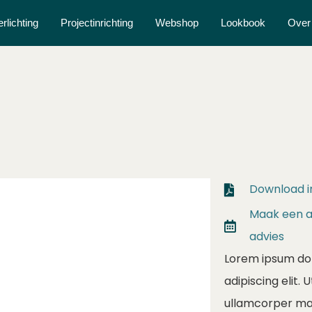
erlichting
Projectinrichting
Webshop
Lookbook
Over
Download i
Maak een af
advies
Lorem ipsum dol
adipiscing elit. U
ullamcorper matt