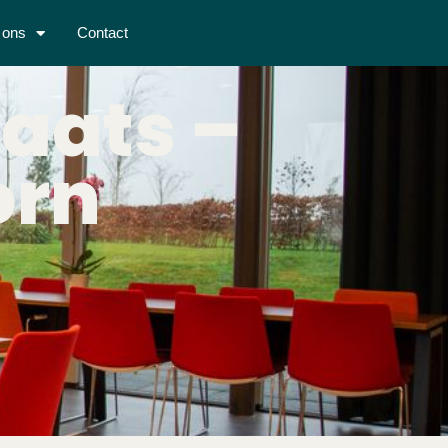
 ons
Contact
laats –
orn