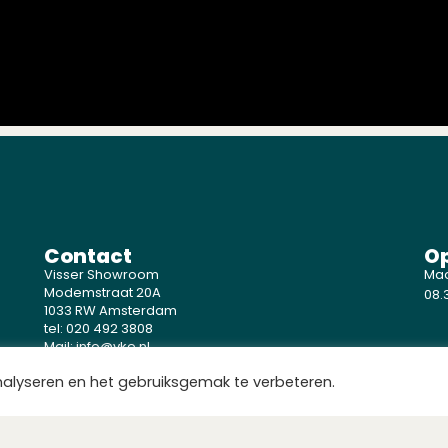
Contact
Op
Visser Showroom
Maa
Modemstraat 20A
08.3
1033 RW Amsterdam
tel: 020 492 3808
Mail: info@vke.nl
nalyseren en het gebruiksgemak te verbeteren.