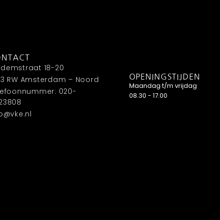
ONTACT
demstraat 18-20
OPENINGSTIJDEN
33 RW Amsterdam – Noord
Maandag t/m vrijdag
lefoonnummer: 020-
08.30 - 17.00
23808
fo@vke.nl