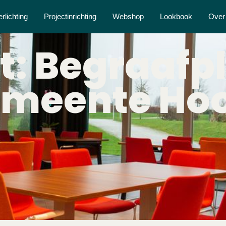
erlichting
Projectinrichting
Webshop
Lookbook
Over
t: Begraafp
meente Ho